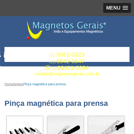
MENU
5561-3323
(11)
5542-3847
(11)
99431-3994
(11)
contato@magnetosgerais.com.br
Home
Artigos
Pinça magnética para prensa
Pinça magnética para prensa