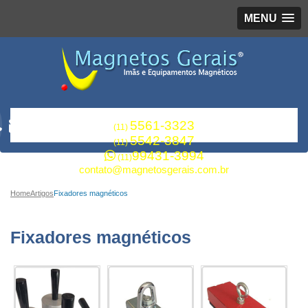
MENU
5561-3323
(11)
5542-3847
(11)
99431-3994
(11)
contato@magnetosgerais.com.br
Home
Artigos
Fixadores magnéticos
Fixadores magnéticos