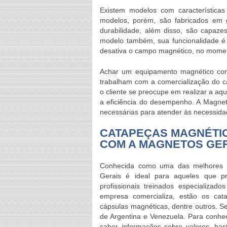
Existem modelos com características
modelos, porém, são fabricados em g
durabilidade, além disso, são capaz
modelo também, sua funcionalidade é
desativa o campo magnético, no moment
Achar um equipamento magnético com
trabalham com a comercialização do
c
o cliente se preocupe em realizar a aq
a eficiência do desempenho. A Magnet
necessárias para atender às necessidad
CATAPEÇAS MAGNÉTIC
COM A MAGNETOS GE
Conhecida como uma das melhores f
Gerais é ideal para aqueles que p
profissionais treinados especializa
empresa comercializa, estão os ca
cápsulas magnéticas, dentre outros. Seu
de Argentina e Venezuela. Para conhe
saber informações sobre valores, bas