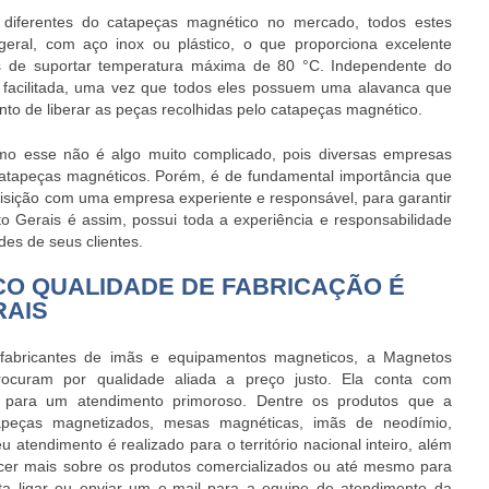
 diferentes do
catapeças magnético
no mercado, todos estes
eral, com aço inox ou plástico, o que proporciona excelente
es de suportar temperatura máxima de 80 °C. Independente do
 facilitada, uma vez que todos eles possuem uma alavanca que
o de liberar as peças recolhidas pelo
catapeças magnético
.
o esse não é algo muito complicado, pois diversas empresas
atapeças magnético
s. Porém, é de fundamental importância que
uisição com uma empresa experiente e responsável, para garantir
o Gerais é assim, possui toda a experiência e responsabilidade
es de seus clientes.
O QUALIDADE DE FABRICAÇÃO É
RAIS
abricantes de imãs e equipamentos magneticos, a Magnetos
rocuram por qualidade aliada a preço justo. Ela conta com
dos para um atendimento primoroso. Dentre os produtos que a
tapeças magnetizados, mesas magnéticas, imãs de neodímio,
 atendimento é realizado para o território nacional inteiro, além
cer mais sobre os produtos comercializados ou até mesmo para
ta ligar ou enviar um e-mail para a equipe de atendimento da