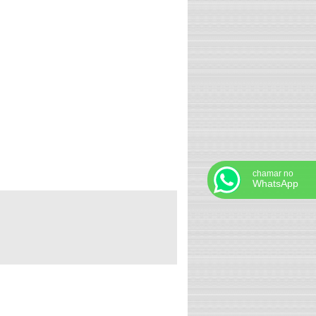
Imã de neodímio à venda
Imã de neodímio em sp
Imã de neodímio onde comprar
Imã de neodímio onde encontrar
Imã de neodímio preço
Imã de neodímio valor
Imã em barra
Imã ferradura
Imã ferrite comprar
chamar no
WhatsApp
Imã industrial
Ima magnético comprar
Ima magnético preço
Imã neodímio
Imã neodímio comprar
Imã para movimentação de carga
Imã para soldagem