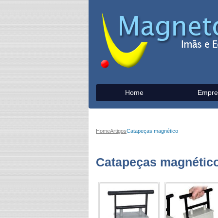
Home
Empre
Home
Artigos
Catapeças magnético
Catapeças magnétic