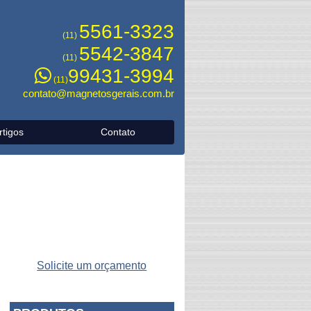
5561-3323
(11)
5542-3847
(11)
99431-3994
(11)
contato@magnetosgerais.com.br
rtigos
Contato
Solicite um orçamento