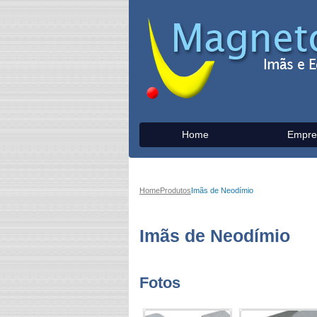
Home
Empre
Home
Produtos
Imãs de Neodímio
Imãs de Neodímio
Fotos