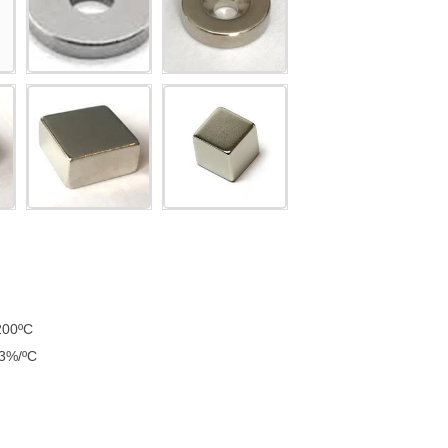
 200ºC
13%/ºC