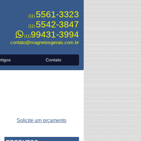
5561-3323
(11)
5542-3847
(11)
99431-3994
(11)
contato@magnetosgerais.com.br
rtigos
Contato
Solicite um orçamento