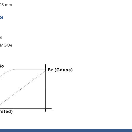
0,03 mm
s
ed
2 MGOe